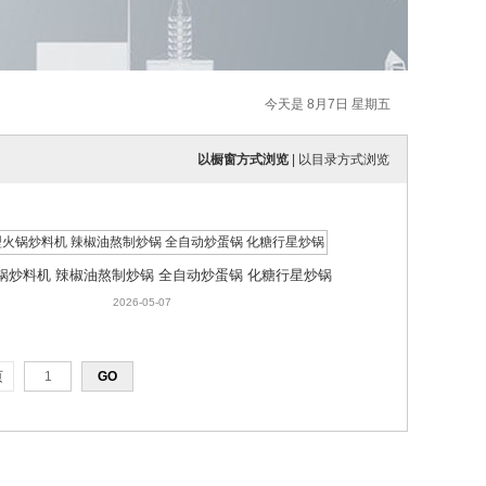
今天是 8月7日 星期五
以橱窗方式浏览
|
以目录方式浏览
锅炒料机 辣椒油熬制炒锅 全自动炒蛋锅 化糖行星炒锅
2026-05-07
页