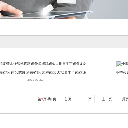
卤煮锅 连续式蜂窝卤煮锅 卤鸡卤蛋大批量生产卤煮设
小型火
备
2026-05-21
第
1
页/共
1
页
首页
下一页
上一页
尾